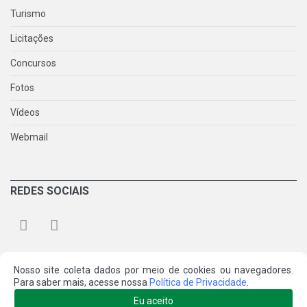
Turismo
Licitações
Concursos
Fotos
Vídeos
Webmail
REDES SOCIAIS
Nosso site coleta dados por meio de cookies ou navegadores.
Para saber mais, acesse nossa
Política de Privacidade
.
© 2026 Prefeitura Municipal de Santo Amaro da Imperatriz/SC.
Eu aceito
Todos os direitos reservados.