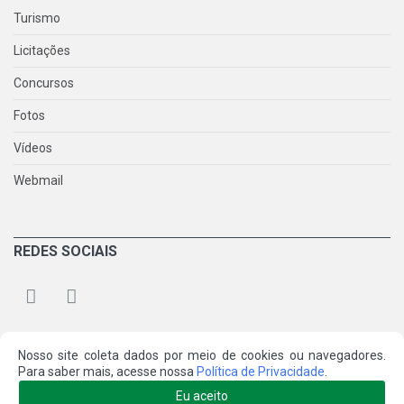
Turismo
Licitações
Concursos
Fotos
Vídeos
Webmail
REDES SOCIAIS
Nosso site coleta dados por meio de cookies ou navegadores.
Para saber mais, acesse nossa
Política de Privacidade
.
© 2026 Prefeitura Municipal de Santo Amaro da Imperatriz/SC.
Eu aceito
Todos os direitos reservados.